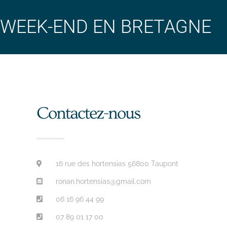
WEEK-END EN BRETAGNE
Contactez-nous
16 rue des hortensias 56800 Taupont
ronan.hortensias@gmail.com
06 16 96 44 99
07 89 01 17 00